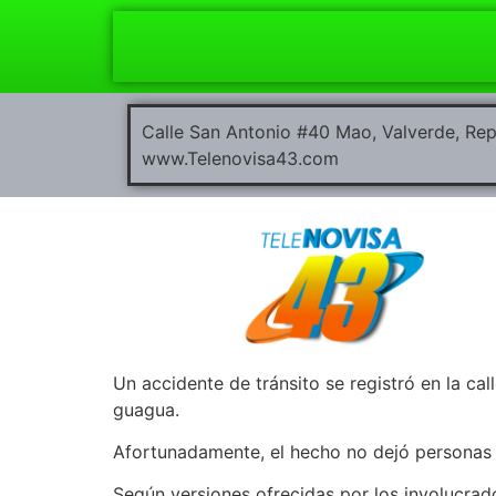
Calle San Antonio #40 Mao, Valverde, R
www.Telenovisa43.com
Un accidente de tránsito se registró en la c
guagua.
Afortunadamente, el hecho no dejó personas 
Según versiones ofrecidas por los involucrado