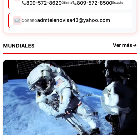
809-572-8620
809-572-8500
Oficina
Estudio
admtelenovisa43@yahoo.com
CORREO
Ver más
→
MUNDIALES