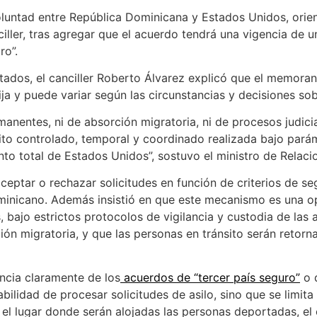
luntad entre República Dominicana y Estados Unidos, orien
iller, tras agregar que el acuerdo tendrá una vigencia de u
ro”.
rtados, el canciller Roberto Álvarez explicó que el memor
ja y puede variar según las circunstancias y decisiones sob
entes, ni de absorción migratoria, ni de procesos judicial
to controlado, temporal y coordinado realizada bajo parám
nto total de Estados Unidos”, sostuvo el ministro de Relaci
ceptar o rechazar solicitudes en función de criterios de se
nicano. Además insistió en que este mecanismo es una ope
 bajo estrictos protocolos de vigilancia y custodia de las
ón migratoria, y que las personas en tránsito serán retorna
ncia claramente de los
acuerdos de “tercer país seguro”
o 
bilidad de procesar solicitudes de asilo, sino que se limit
el lugar donde serán alojadas las personas deportadas, el 