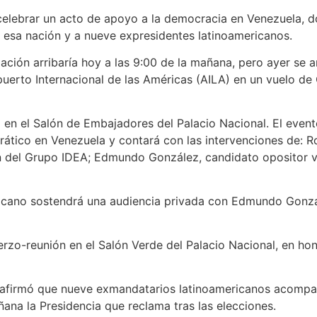
 celebrar un acto de apoyo a la democracia en Venezuela, do
 esa nación y a nueve expresidentes latinoamericanos.
ación arribaría hoy a las 9:00 de la mañana, pero ayer se a
puerto Internacional de las Américas (AILA) en un vuelo de 
o en el Salón de Embajadores del Palacio Nacional. El event
ático en Venezuela y contará con las intervenciones de: R
ón del Grupo IDEA; Edmundo González, candidato opositor v
minicano sostendrá una audiencia privada con Edmundo Gon
erzo-reunión en el Salón Verde del Palacio Nacional, en hon
 afirmó que nueve exmandatarios latinoamericanos acompañ
ñana la Presidencia que reclama tras las elecciones.