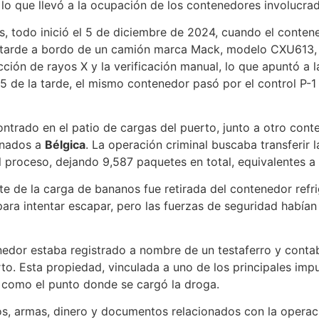
lo que llevó a la ocupación de los contenedores involucra
s, todo inició el 5 de diciembre de 2024, cuando el conten
tarde a bordo de un camión marca Mack, modelo CXU613, mi
ción de rayos X y la verificación manual, lo que apuntó a 
05 de la tarde, el mismo contenedor pasó por el control P-1
contrado en el patio de cargas del puerto, junto a otro co
inados a
Bélgica
. La operación criminal buscaba transferir
el proceso, dejando 9,587 paquetes en total, equivalentes a
parte de la carga de bananos fue retirada del contenedor r
a intentar escapar, pero las fuerzas de seguridad habían 
enedor estaba registrado a nombre de un testaferro y conta
to. Esta propiedad, vinculada a uno de los principales imp
da como el punto donde se cargó la droga.
los, armas, dinero y documentos relacionados con la opera