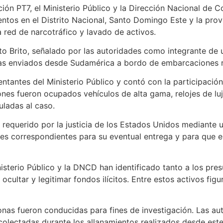
ción PT7, el Ministerio Público y la Dirección Nacional de
ntos en el Distrito Nacional, Santo Domingo Este y la prov
a red de narcotráfico y lavado de activos.
to Brito, señalado por las autoridades como integrante de
as enviados desde Sudamérica a bordo de embarcaciones r
ntantes del Ministerio Público y contó con la participaci
nes fueron ocupados vehículos de alta gama, relojes de lu
uladas al caso.
 requerido por la justicia de los Estados Unidos mediante u
les correspondientes para su eventual entrega y para que e
nisterio Público y la DNCD han identificado tanto a los pre
cultar y legitimar fondos ilícitos. Entre estos activos figu
sonas fueron conducidas para fines de investigación. Las au
colectadas durante los allanamientos realizados desde este