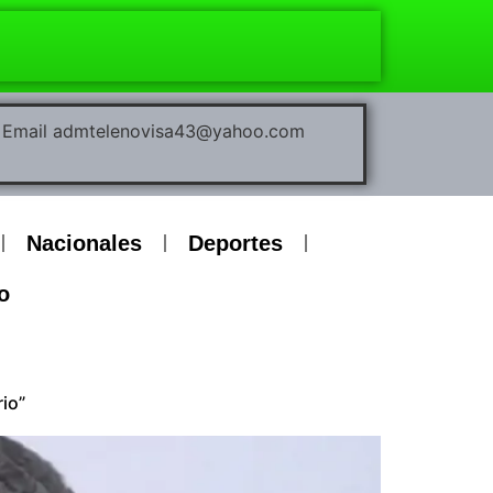
00 Email admtelenovisa43@yahoo.com
Nacionales
Deportes
o
rio”